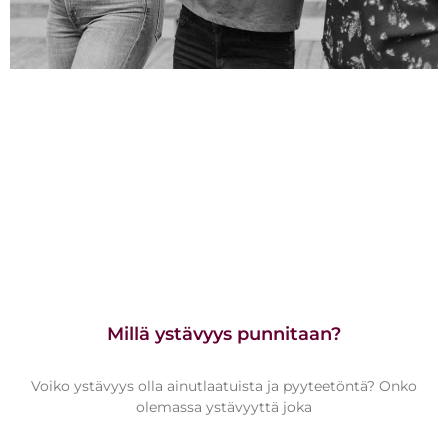
Millä ystävyys punnitaan?
Voiko ystävyys olla ainutlaatuista ja pyyteetöntä? Onko
olemassa ystävyyttä joka