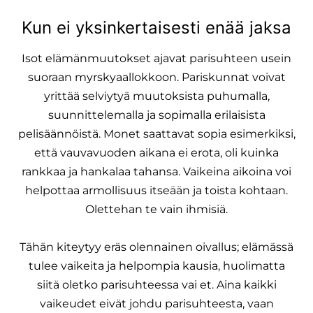
Kun ei yksinkertaisesti enää jaksa
Isot elämänmuutokset ajavat parisuhteen usein
suoraan myrskyaallokkoon. Pariskunnat voivat
yrittää selviytyä muutoksista puhumalla,
suunnittelemalla ja sopimalla erilaisista
pelisäännöistä. Monet saattavat sopia esimerkiksi,
että vauvavuoden aikana ei erota, oli kuinka
rankkaa ja hankalaa tahansa. Vaikeina aikoina voi
helpottaa armollisuus itseään ja toista kohtaan.
Olettehan te vain ihmisiä.
Tähän kiteytyy eräs olennainen oivallus; elämässä
tulee vaikeita ja helpompia kausia, huolimatta
siitä oletko parisuhteessa vai et. Aina kaikki
vaikeudet eivät johdu parisuhteesta, vaan