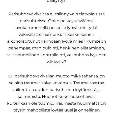
päätyttyä.
Parisuhdeväkivaltaa ei esiinny vain tietynlaisissa
parisuhteissa. Onko poikaystäväänsä
avokämmenellä poskelle lyövä teinityttö
väkivallattomampi kuin keski-ikäinen
alkoholisoitunut vaimoaan lyövä mies? Kumpi on
pahempaa, manipulointi, henkinen alistaminen,
tai taloudellinen kontrollointi, vai puhdas fyysinen
väkivalta?
Oli parisuhdeväkivallan muoto mikä tahansa, on
se aina traumatisoiva kokemus. Trauma saattaa
vaikeuttaa uuden parisuhteen löytämistä ja
solmimista. Huonot kokemukset eivät
kuitenkaan ole tuomio. Traumasta huolimatta on
täysin mahdollista löytää uusi ja onnellinen