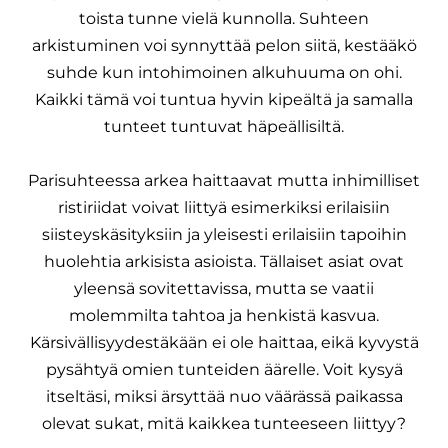
toista tunne vielä kunnolla. Suhteen
arkistuminen voi synnyttää pelon siitä, kestääkö
suhde kun intohimoinen alkuhuuma on ohi.
Kaikki tämä voi tuntua hyvin kipeältä ja samalla
tunteet tuntuvat häpeällisiltä.
Parisuhteessa arkea haittaavat mutta inhimilliset
ristiriidat voivat liittyä esimerkiksi erilaisiin
siisteyskäsityksiin ja yleisesti erilaisiin tapoihin
huolehtia arkisista asioista. Tällaiset asiat ovat
yleensä sovitettavissa, mutta se vaatii
molemmilta tahtoa ja henkistä kasvua.
Kärsivällisyydestäkään ei ole haittaa, eikä kyvystä
pysähtyä omien tunteiden äärelle. Voit kysyä
itseltäsi, miksi ärsyttää nuo väärässä paikassa
olevat sukat, mitä kaikkea tunteeseen liittyy?