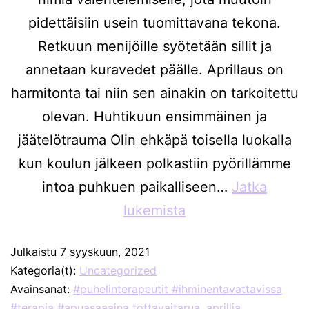
pidettäisiin usein tuomittavana tekona.
Retkuun menijöille syötetään sillit ja
annetaan kuravedet päälle. Aprillaus on
harmitonta tai niin sen ainakin on tarkoitettu
olevan. Huhtikuun ensimmäinen ja
jäätelötrauma Olin ehkäpä toisella luokalla
kun koulun jälkeen polkastiin pyörillämme
intoa puhkuen paikalliseen…
Jatka
lukemista
Julkaistu
7 syyskuun, 2021
Kategoria(t):
Uncategorized
Avainsanat:
#puhelinterapeutit #ihminentavattavissa
#terapia #apuasaaaina tottavaitarua
,
aprillia
,