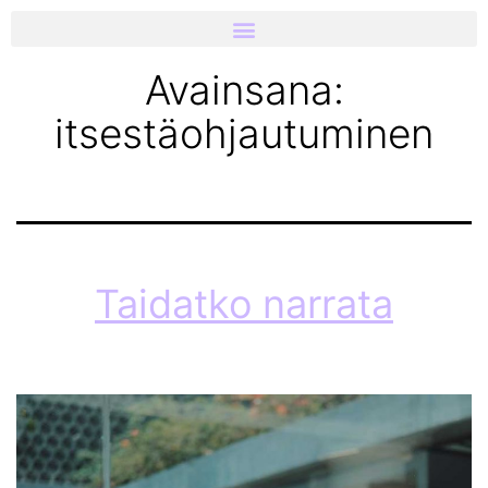
Avainsana:
itsestäohjautuminen
Taidatko narrata