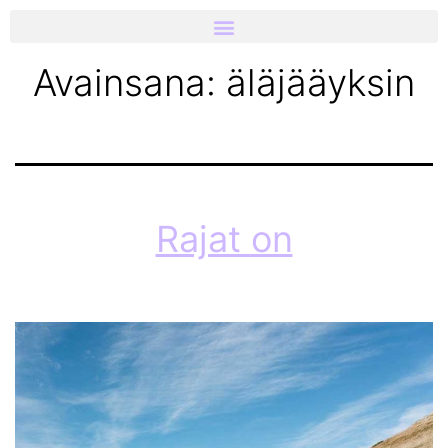
Avainsana:
äläjääyksin
Rajat on