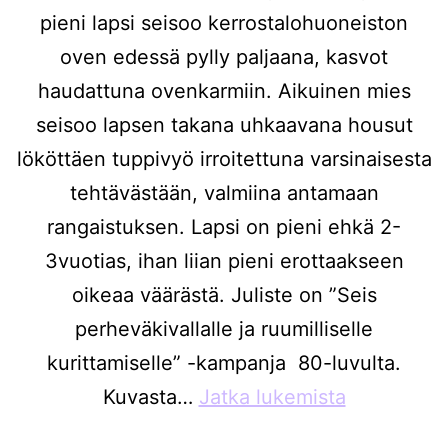
pieni lapsi seisoo kerrostalohuoneiston
oven edessä pylly paljaana, kasvot
haudattuna ovenkarmiin. Aikuinen mies
seisoo lapsen takana uhkaavana housut
lököttäen tuppivyö irroitettuna varsinaisesta
tehtävästään, valmiina antamaan
rangaistuksen. Lapsi on pieni ehkä 2-
3vuotias, ihan liian pieni erottaakseen
oikeaa väärästä. Juliste on ”Seis
perheväkivallalle ja ruumilliselle
kurittamiselle” -kampanja 80-luvulta.
Kuvasta…
Jatka lukemista