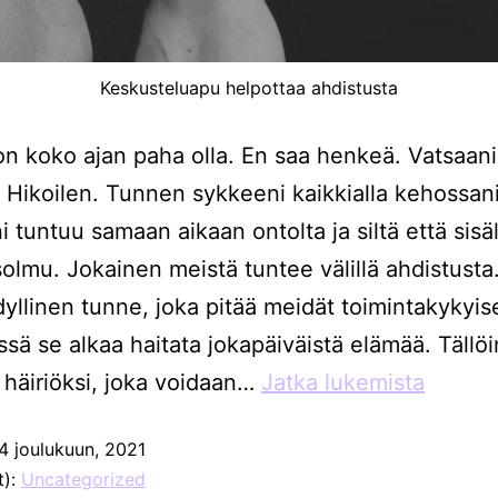
Keskusteluapu helpottaa ahdistusta
on koko ajan paha olla. En saa henkeä. Vatsaani
. Hikoilen. Tunnen sykkeeni kaikkialla kehossani
i tuntuu samaan aikaan ontolta ja siltä että sisäl
 solmu. Jokainen meistä tuntee välillä ahdistusta
dyllinen tunne, joka pitää meidät toimintakykyis
essä se alkaa haitata jokapäiväistä elämää. Tällöi
häiriöksi, joka voidaan…
Jatka lukemista
4 joulukuun, 2021
t):
Uncategorized