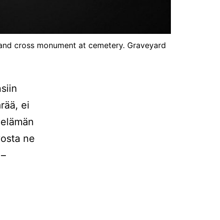
es and cross monument at cemetery. Graveyard
siin
rää, ei
t elämän
ivosta ne
 –