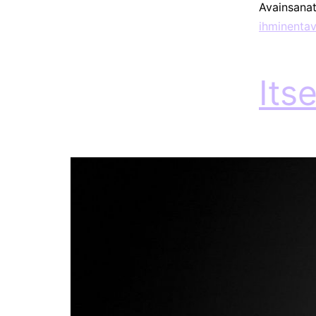
Avainsana
ihminentav
Its