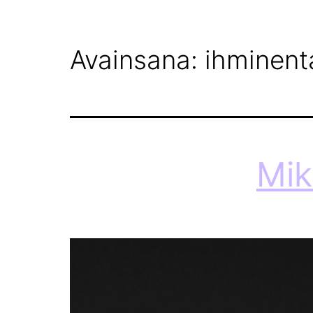
ETUSIVU
MEISTÄ
Avainsana:
ihminent
Mik