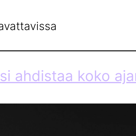
PALVELUMME
MILLOIN HAKEA APUA?
BLOGI
avattavissa
si ahdistaa koko aja