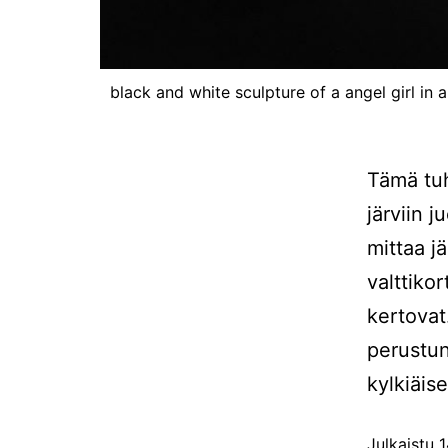
black and white sculpture of a angel girl i
Tämä tuh
järviin 
mittaa j
valttikor
kertovat
perustu
kylkiäise
Julkaistu
1