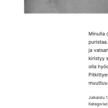
Minulla 
puristaa
ja vatsan
kiristyy
olla hyö
Pitkitty
muuttuu 
Julkaistu
1
Kategoria(