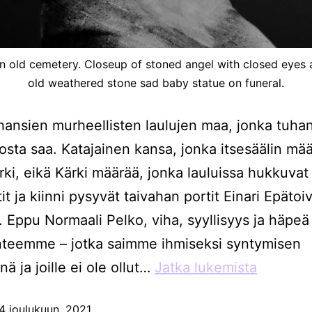
n an old cemetery. Closeup of stoned angel with closed ey
old weathered stone sad baby statue on funeral.
ansien murheellisten laulujen maa, jonka tuhan
juosta saa. Katajainen kansa, jonka itsesäälin mää
ärki, eikä Kärki määrää, jonka lauluissa hukkuva
tit ja kiinni pysyvät taivahan portit Einari Epäto
. Eppu Normaali Pelko, viha, syyllisyys ja häpeä
nteemme – jotka saimme ihmiseksi syntymisen
nä ja joille ei ole ollut…
Jatka lukemista
4 joulukuun, 2021