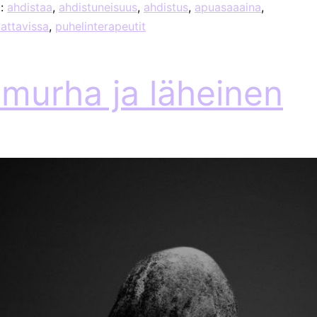
t:
ahdistaa
,
ahdistuneisuus
,
ahdistus
,
apuasaaaina
,
attavissa
,
puhelinterapeutit
emurha ja läheinen