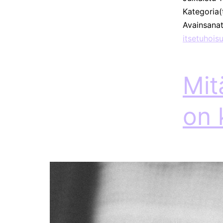
Kategoria(
Avainsana
itsetuhois
Mit
on 