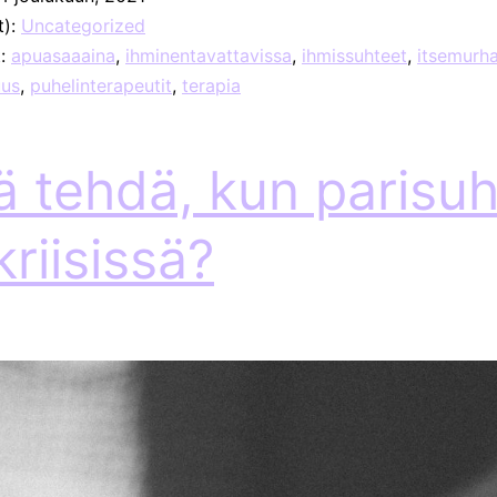
t):
Uncategorized
t:
apuasaaaina
,
ihminentavattavissa
,
ihmissuhteet
,
itsemurh
uus
,
puhelinterapeutit
,
terapia
ä tehdä, kun parisu
kriisissä?