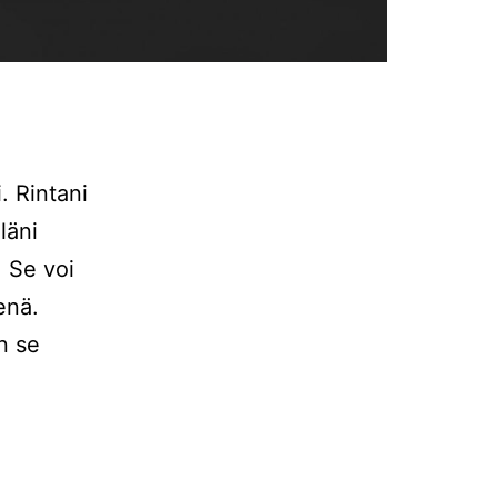
. Rintani
läni
. Se voi
enä.
n se