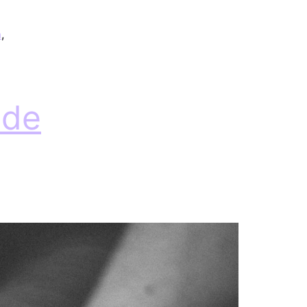
a
,
hde