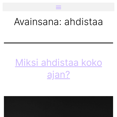
Avainsana:
ahdistaa
Miksi ahdistaa koko
ajan?