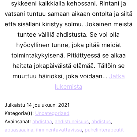
sykkeeni kaikkialla kehossani. Rintani ja
vatsani tuntuu samaan aikaan ontolta ja siltä
että sisälläni kiristyy solmu. Jokainen meistä
tuntee välillä ahdistusta. Se voi olla
hyödyllinen tunne, joka pitää meidät
toimintakykyisenä. Pitkittyessä se alkaa
haitata jokapäiväistä elämää. Tällöin se
muuttuu häiriöksi, joka voidaan…
Jatka
lukemista
Julkaistu
14 joulukuun, 2021
Kategoria(t):
Uncategorized
Avainsanat:
ahdistaa
,
ahdistuneisuus
,
ahdistus
,
apuasaaaina
,
ihminentavattavissa
,
puhelinterapeutit