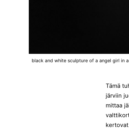
black and white sculpture of a angel girl i
Tämä tuh
järviin 
mittaa j
valttikor
kertovat