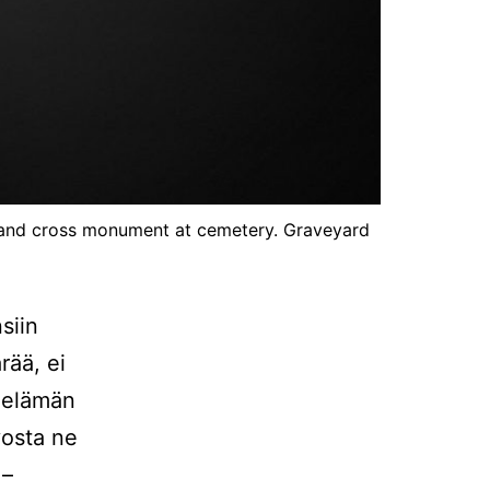
es and cross monument at cemetery. Graveyard
siin
rää, ei
t elämän
ivosta ne
 –