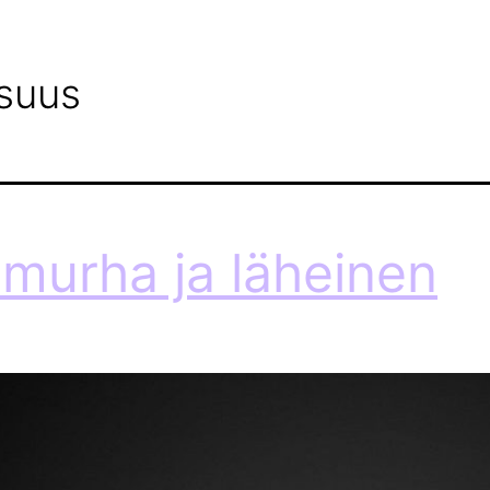
PALVELUMME
MILLOIN HAKEA APUA?
BLOGI
isuus
emurha ja läheinen