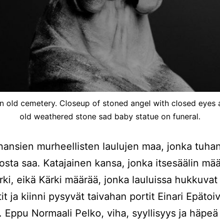
n an old cemetery. Closeup of stoned angel with closed ey
old weathered stone sad baby statue on funeral.
ansien murheellisten laulujen maa, jonka tuhan
juosta saa. Katajainen kansa, jonka itsesäälin mää
ärki, eikä Kärki määrää, jonka lauluissa hukkuva
tit ja kiinni pysyvät taivahan portit Einari Epäto
. Eppu Normaali Pelko, viha, syyllisyys ja häpeä