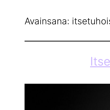
ETUSIVU
MEISTÄ
Avainsana:
itsetuho
Its